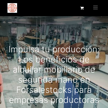
Impulsa tu producción:
Los beneficios de
alquilar mobiliario de
segunda mano en
Forsalestocks para
empresas productoras