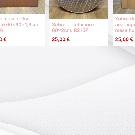
e mesa color
Sobre d
ce 60x60x1,8cm.
Sobre circular inox
anaranj
56
60x2cm. R2157
mesa hos
0
€
25,00
€
25,00
€