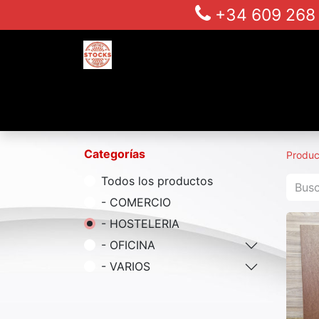
+34 609 26
Inicio
Tienda
Alquiler para produc
Categorías
Produc
Todos los productos
- COMERCIO
- HOSTELERIA
- OFICINA
- VARIOS