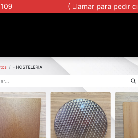
8 109 ( Llamar para pedir cita par
toras
Traslados y montajes
Blog
Contacto
tos
- HOSTELERIA