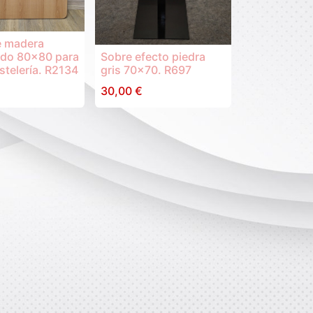
e madera
ado 80x80 para
Sobre efecto piedra
telería. R2134
gris 70x70. R697
30,00
€