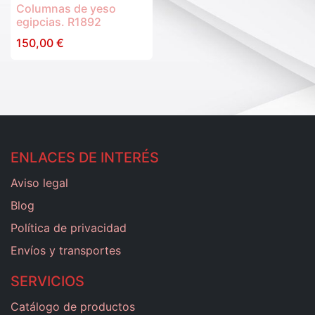
Columnas de yeso
egipcias. R1892
150,00
€
ENLACES DE INTERÉS
Aviso legal
Blog
Política de privacidad
Envíos y transportes
SERVICIOS
Catálogo de productos