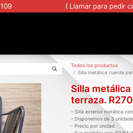
8 109 ( Llamar para pedir cita par
toras
Traslados y montajes
Blog
Contacto
Todos los productos
Silla metálica cuerda par
Silla metálica
terraza. R270
- Silla exterior metálica co
- Disponemos de 3 unidade
- Precio por unidad.