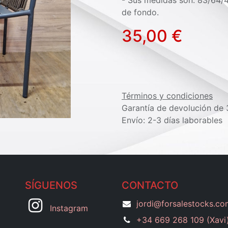
- Sus medidas son: 83/64/
de fondo.
35,00
€
Términos y condiciones
Garantía de devolución de 
Envío: 2-3 días laborables
SÍGUENOS
CONTACTO
jordi@forsalestocks.co
Instagram
​+34 669 268 109 (Xavi