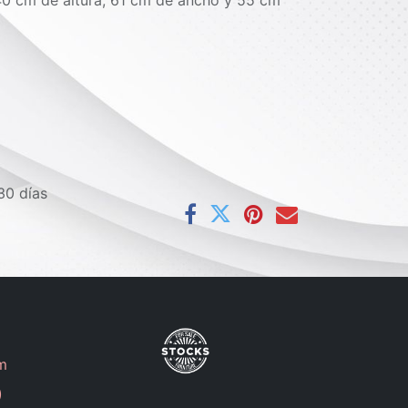
40 cm de altura, 61 cm de ancho y 55 cm
30 días
m
)